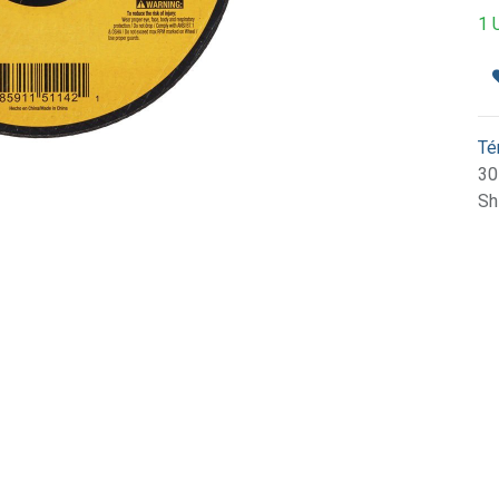
1 
Té
30
Sh