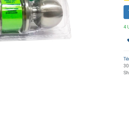
4 
Té
30
Sh