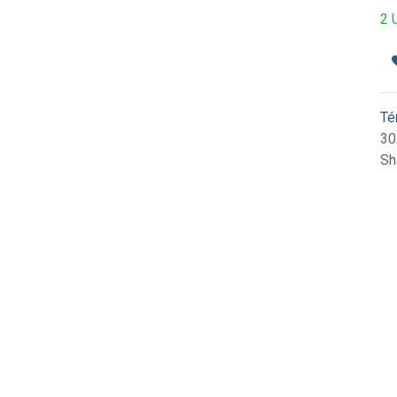
2 
Té
30
Sh